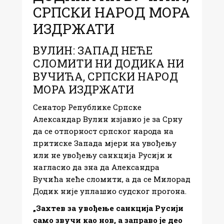
СРПСКИ НАРОД МОРА
ИЗДРЖАТИ
ВУЛИН: ЗАПАД НЕЋЕ
СЛОМИТИ НИ ДОДИКА НИ
ВУЧИЋА, СРПСКИ НАРОД
МОРА ИЗДРЖАТИ
Сенатор Републике Српске
Александар Вулин изјавио је за Срну
да се отпорност српског народа на
притиске Запада мјери на увођењу
или не увођењу санкција Русији и
нагласио да зна да Александра
Вучића неће сломити, а да се Милорад
Додик није уплашио судског прогона.
„Захтев за увођење санкција Русији
само звучи као нов, а заправо је део