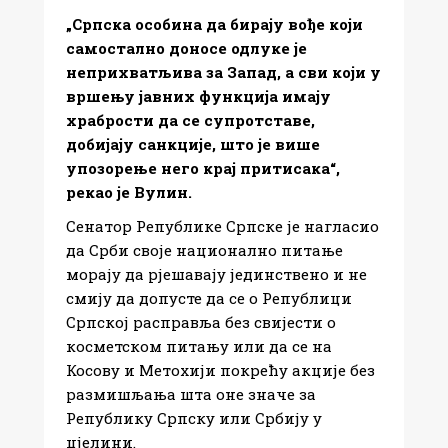
„Српска особина да бирају вође који
самостално доносе одлуке је
неприхватљива за Запад, а сви који у
вршењу јавних функција имају
храбрости да се супротставе,
добијају санкције, што је више
упозорење него крај притисака“,
рекао је Вулин.
Сенатор Републике Српске је нагласио
да Срби своје национално питање
морају да рјешавају јединствено и не
смију да допусте да се о Републици
Српској расправља без свијести о
косметском питању или да се на
Косову и Метохији покрећу акције без
размишљања шта оне значе за
Републику Српску или Србију у
цјелини.