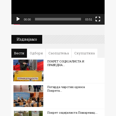
00:00
03:51
Издвајамо
Вести
Одбори
Саопштења
Скупштина
ПОКРЕТ СОЦИЈАЛИСТА И
ПРАВЕДНА...
Потврда чврстих односа
Покрета...
Покрет социјалиста Пожаревац:...