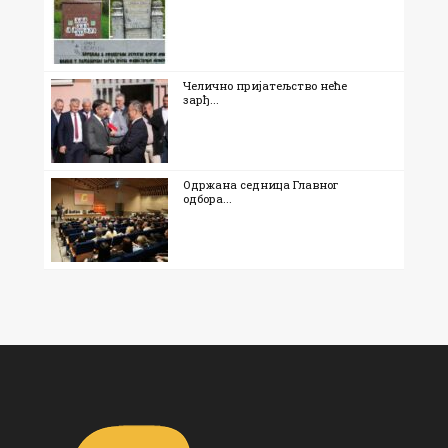
Челично пријатељство неће
зарђ...
Одржана седница Главног
одбора...