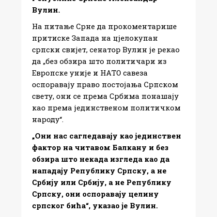
Вулин.
На питање Срне да прокоментарише
притиске Запада на цјелокупан
српски свијет, сенатор Вулин је рекао
да „без обзира што политичари из
Европске уније и НАTО савеза
оспоравају право постојања Српском
свету, они се према Србима понашају
као према јединственом политичком
народу“.
„Они нас сагледавају као јединствен
фактор на читавом Балкану и без
обзира што некада изгледа као да
нападају Републику Српску, а не
Србију или Србију, а не Републику
Српску, они оспоравају целину
српског бића“, указао је Вулин.