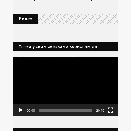
Видео
Углед у свим земљама користим да
олакшам позиције Србије
Прегледач
видео
записа
00:00
20:49