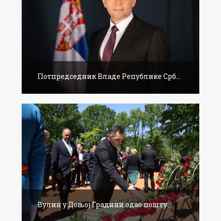
Потпредседник Владе Републике Срб...
Вулин у Доњој Градини одао пошту...