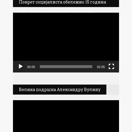
Покрет социјалиста обележио 15 година
свог рада и политичког деловања
Прегледач
видео
записа
00:00
02:05
Велика подршка Александру Вулину
Прегледач
видео
записа