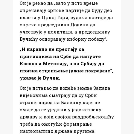
Он је рекао да „зато у исто време
спречавају српске партије да буду део
власти у Црној Гори, судски настоје да
спрече председника Додика да
учествује у политици, а председнику
Вучићу оспоравају изборну победу“.
„И наравно не престају са
притисцима на Србе да напусте
Косово и Метохију, а на Србију да
призна отцепљење јужне покрајине“,
указао је Вулин.
Он је истакао да водеће земље Запада
вијековима сматрају да су Срби
страни народ на Балкану који не
смије да се уједини у јединствену
државу и који својом раздробљеношћу
треба да омогући формирање
националних држава другима.