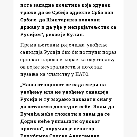
исте западне политике која одувек
тражи да се Србија одрекне Срба ван
Србије, да Шиптарима поклони
државу и да уђе у непријатељство са
Русијом“, рекао је Вулин.
Према његовим ријечима, увођење
санкција Русији био би потпуни пораз
српског народа и корак ка одустајању
од војне неутралности и почетак
пузања ка чланству у НАTО.
„Наша отпорност се сада мери на
увођењу или не увођењу санкција
Русији и ту морамо показати снагу
да останемо доследни себи. Знам да
Вучића неће сломити и знам да се
Додик неће уплашити судског
прогона“, поручио је сенатор
Републике Српске Александар