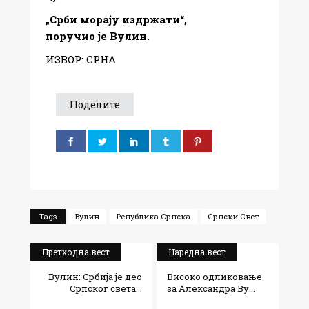
„Срби морају издржати“,
поручио је Вулин.
ИЗВОР: СРНА
Поделите
Tags
Вулин
Република Српска
Српски Свет
Претходна вест
Наредна вест
Вулин: Србија је део
Високо одликовање
Српског света...
за Александра Ву...