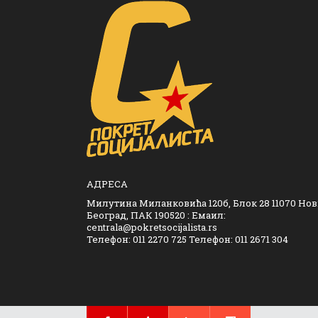
АДРЕСА
Милутина Миланковића 120б, Блок 28 11070 Но
Београд, ПАК 190520 : Емаил:
centrala@pokretsocijalista.rs
Телефон: 011 2270 725 Телефон: 011 2671 304