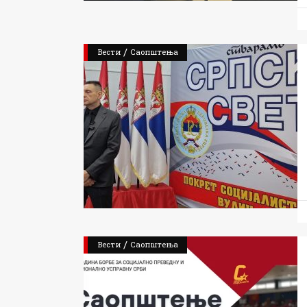
/
Вести
Саопштења
/
Вести
Саопштења