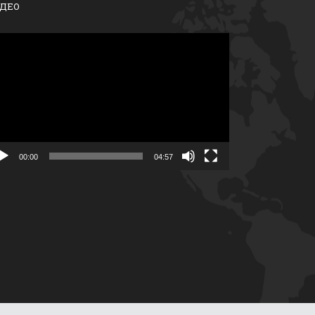
ДЕО
егледач
део
писа
00:00
04:57