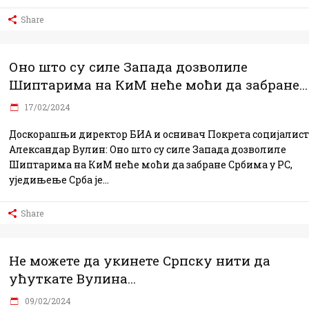
Share
Оно што су силе Запада дозволиле
Шиптарима на КиМ неће моћи да забране...
17/02/2024
Доскорашњи директор БИА и оснивач Покрета социјалист
Александар Вулин: Оно што су силе Запада дозволиле
Шиптарима на КиМ неће моћи да забране Србима у РС,
уједињење Срба је
Share
Не можете да укинете Српску нити да
ућуткате Вулина...
09/02/2024