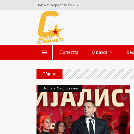
Покрет Социјалиста 2023
Почетна
O нама
Ве
Објаве
/
Вести
Саопштења