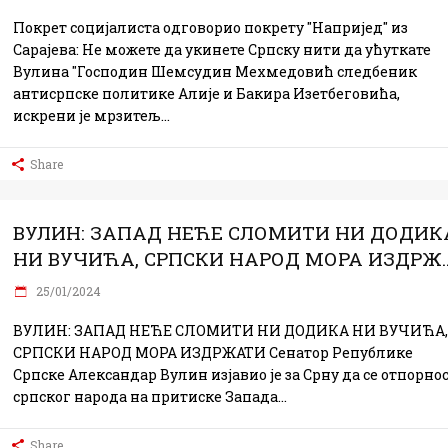
Покрет социјалиста одговорио покрету "Напријед" из
Сарајева: Не можете да укинете Српску нити да ућуткате
Вулина "Господин Шемсудин Мехмедовић следбеник
антисрпске политике Алије и Бакира Изетбеговића,
искрени је мрзитељ
Share
ВУЛИН: ЗАПАД НЕЋЕ СЛОМИТИ НИ ДОДИК
НИ ВУЧИЋА, СРПСКИ НАРОД МОРА ИЗДРЖ..
25/01/2024
ВУЛИН: ЗАПАД НЕЋЕ СЛОМИТИ НИ ДОДИКА НИ ВУЧИЋА,
СРПСКИ НАРОД МОРА ИЗДРЖАТИ Сенатор Републике
Српске Александар Вулин изјавио је за Срну да се отпорно
српског народа на притиске Запада
Share