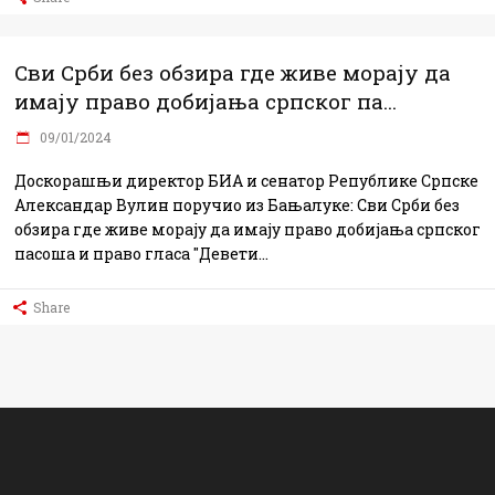
Сви Срби без обзира где живе морају да
имају право добијања српског па...
09/01/2024
Доскорашњи директор БИА и сенатор Републике Српске
Александар Вулин поручио из Бањалуке: Сви Срби без
обзира где живе морају да имају право добијања српског
пасоша и право гласа "Девети
Share