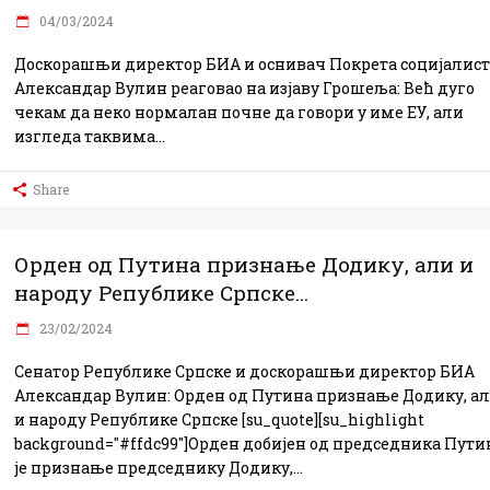
04/03/2024
Доскорашњи директор БИА и оснивач Покрета социјалист
Александар Вулин реаговао на изјаву Грошеља: Већ дуго
чекам да неко нормалан почне да говори у име ЕУ, али
изгледа таквима
Share
Орден од Путина признање Додику, али и
народу Републике Српске...
23/02/2024
Сенатор Републике Српске и доскорашњи директор БИА
Александар Вулин: Орден од Путина признање Додику, а
и народу Републике Српске [su_quote][su_highlight
background="#ffdc99"]Орден добијен од председника Пути
је признање председнику Додику,