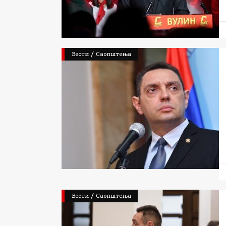
/
Вести
Саопштења
/
Вести
Саопштења