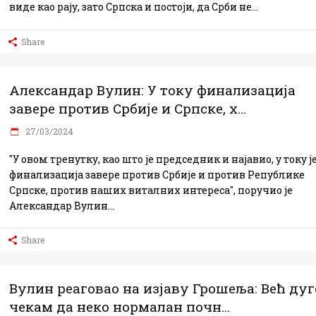
виде као рају, зато Српска и постоји, да Срби не
Share
Александар Вулин: У току финализација
завере против Србије и Српске, х...
27/03/2024
"У овом тренутку, као што је председник и најавио, у току ј
финализација завере против Србије и против Републике
Српске, против наших виталних интереса", поручио је
Александар Вулин
Share
Вулин реаговао на изјаву Грошеља: Већ дуг
чекам да неко нормалан почн...