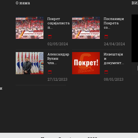
О нама
ВИ
Пр
Покрет
Посланици
социјалиста
Покрета
ви
п...
со...
за
02/05/2024
24/04/2024
Александар
Извештаји
Вулин
и
чла...
документ...
27/12/2023
08/01/2023
ви