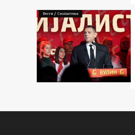
/
Вести
Саопштења