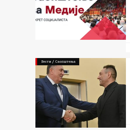
/
Вести
Саопштења