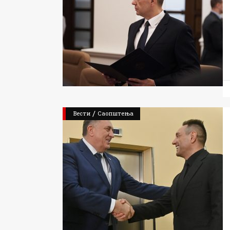
/
Вести
Саопштења