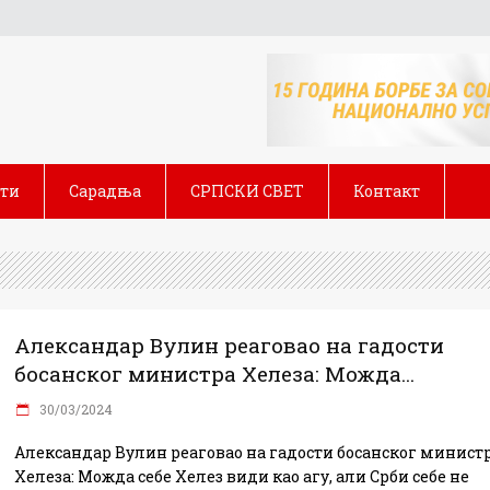
сти
Сарадња
СРПСКИ СВЕТ
Контакт
Александар Вулин реаговао на гадости
босанског министра Хелеза: Можда...
30/03/2024
Александар Вулин реаговао на гадости босанског минист
Хелеза: Можда себе Хелез види као агу, али Срби себе не