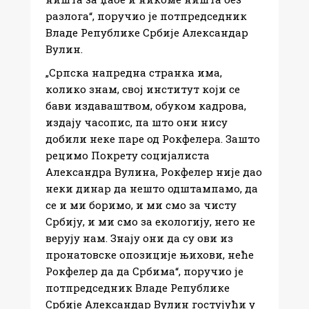
разлога“, поручио је потпредседник
Владе Републике Србије Александар
Вулин.
„Српска напредна странка има,
колико знам, свој институт који се
бави издаваштвом, обуком кадрова,
издају часопис, па што они нису
добили неке паре од Рокфелера. Зашто
рецимо Покрету социјалиста
Александра Вулина, Рокфелер није дао
неки динар да нешто одштампамо, да
се и ми боримо, и ми смо за чисту
Србију, и ми смо за екологију, него не
верују нам. Знају они да су ови из
пронатовске опозиције њихови, неће
Рокфелер да да Србима“, поручио је
потпредседник Владе Републике
Србије Александар Вулин гостујући у