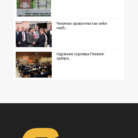
Челично пријатељство неће
зарђ...
Одржана седница Главног
одбора...