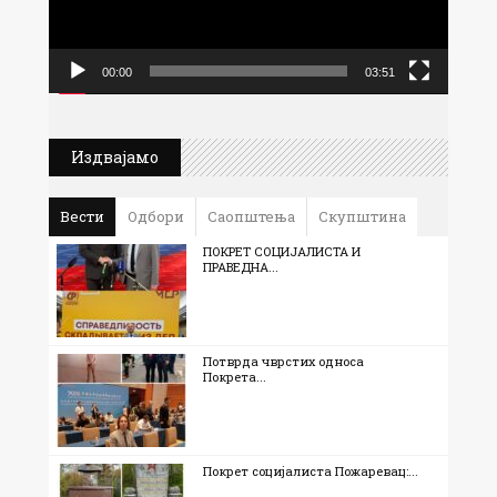
00:00
03:51
Издвајамо
Вести
Одбори
Саопштења
Скупштина
ПОКРЕТ СОЦИЈАЛИСТА И
ПРАВЕДНА...
Потврда чврстих односа
Покрета...
Покрет социјалиста Пожаревац:...