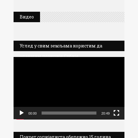
Видео
Углед у свим земљама користим да
олакшам позиције Србије
Прегледач
видео
записа
00:00
20:49
Покрет социјалиста обележио 15 година