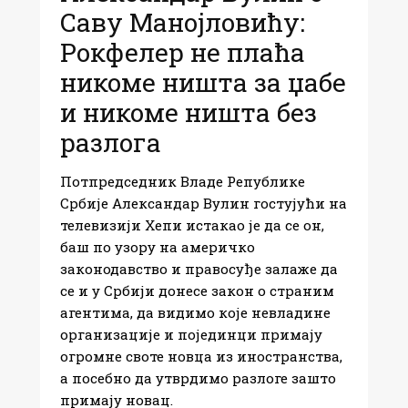
Саву Манојловићу:
Рокфелер не плаћа
никоме ништа за џабе
и никоме ништа без
разлога
Потпредседник Владе Републике
Србије Александар Вулин гостујући на
телевизији Хепи истакао је да се он,
баш по узору на америчко
законодавство и правосуђе залаже да
се и у Србији донесе закон о страним
агентима, да видимо које невладине
организације и појединци примају
огромне своте новца из иностранства,
а посебно да утврдимо разлоге зашто
примају новац.