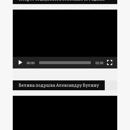
свог рада и политичког деловања
Прегледач
видео
записа
00:00
02:05
Велика подршка Александру Вулину
Прегледач
видео
записа