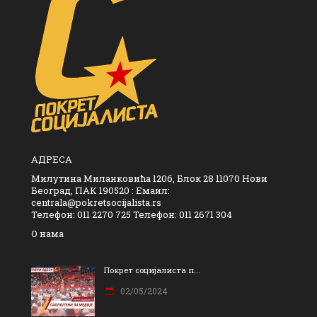
АДРЕСА
Милутина Миланковића 120б, Блок 28 11070 Нови
Београд, ПАК 190520 : Емаил:
centrala@pokretsocijalista.rs
Телефон: 011 2270 725 Телефон: 011 2671 304
О нама
Покрет социјалиста п...
02/05/2024