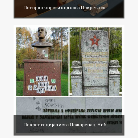
Потврда чврстих односа Покрета со...
Покрет социјалиста Пожаревац: Нећ...