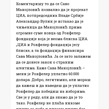
Коментаришу то да се Саво
Манојловић похвалио да је пројекат
ЦИА, потпредседник Владе Србије
Александар Вулин је истакао да је
чињеница да Манојловић прима
огромне суме новца од Рокфелер
фондације која је веома блиска ЦИА.
„ЦИА и Рокфелер фондација јесу
блиске, а та фондација финансира
Сава Манојловића. Ја се зато залажем
да се донесе закон о страним
агентима. Каже Сава Манојловић –
мени је Рокфелер уплатио 60.000
долара. Добро, легитимно, али мораш
да кажеш и да наведеш да је уплатио
Рокфелер да победиш на изборима.
Све је у реду, али да знамо да је то
тако. Рокфелер не плаћа никоме
ништа за џабе и никоме ништа без