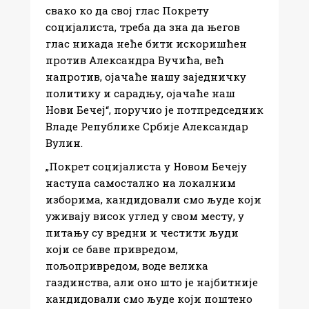
свако ко да свој глас Покрету
социјалиста, треба да зна да његов
глас никада неће бити искоришћен
против Александра Вучића, већ
напротив, ојачаће нашу заједничку
политику и сарадњу, ојачаће наш
Нови Бечеј“, поручио је потпредседник
Владе Републике Србије Александар
Вулин.
„Покрет социјалиста у Новом Бечеју
наступа самостално на локалним
изборима, кандидовали смо људе који
уживају висок углед у свом месту, у
питању су вредни и честити људи
који се баве привредом,
пољопривредом, воде велика
газдинства, али оно што је најбитније
кандидовали смо људе који поштено