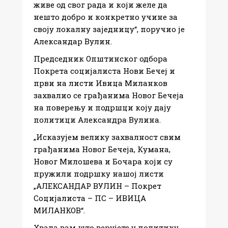
живе од свог рада и који желе да
нешто добро и конкретно учине за
своју локалну заједницу“, поручио је
Александар Вулин.
Председник Општинског одбора
Покрета социјалиста Нови Бечеј и
први на листи Ивица Миланков
захвалио се грађанима Новог Бечеја
на поверењу и подршци коју дају
политици Александра Вулина.
„Исказујем велику захвалност свим
грађанима Новог Бечеја, Кумана,
Новог Милошева и Бочара који су
пружили подршку нашој листи
„АЛЕКСАНДАР ВУЛИН – Покрет
Социјалиста – ПС – ИВИЦА
МИЛАНКОВ“.
Хвала вам што верујете у политику