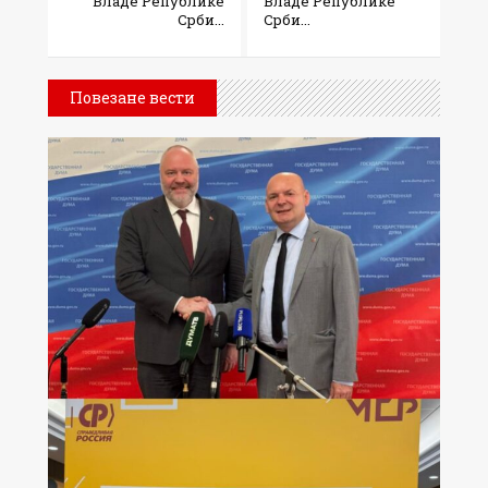
Владе Републике
Владе Републике
Срби...
Срби...
Повезане вести