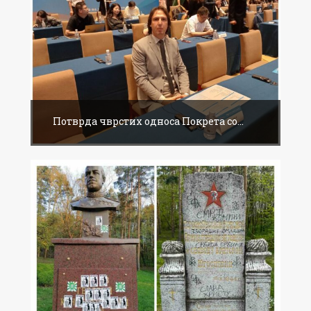
Потврда чврстих односа Покрета со...