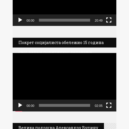
00:00
20:49
Покрет социјалиста обележио 15 година
свог рада и политичког деловања
Прегледач
видео
записа
00:00
02:05
Велика подршка Александру Вулину