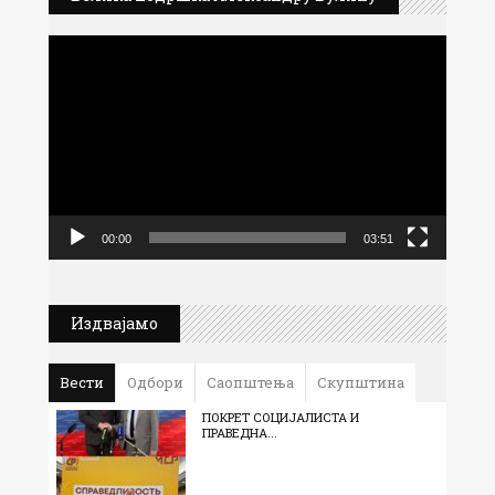
Прегледач
видео
записа
00:00
03:51
Издвајамо
Вести
Одбори
Саопштења
Скупштина
ПОКРЕТ СОЦИЈАЛИСТА И
ПРАВЕДНА...