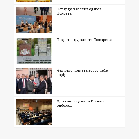
Потврда чврстих односа
Покрета...
Покрет социјалиста Пожаревац:...
Челично пријатељство неће
зарђ...
Одржана седница Главног
одбора...