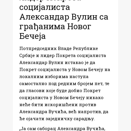
социјалиста
Александар Вулин са
грађанима Новог
Бечеја
Потпредседник Владе Републике
Србије и лидер Покрета социјалиста
Александар Вулин истакао је да
Покрет социјалиста у Новом Бечеју на
локалним изборима наступа
самостално под редним бројем пет, те
да гласови које буде добио Покрет
социјалиста у Новом Бечеју никако
неће бити искоришћени против
Александра Вучића, већ напротив, да
ће ојачати заједничку сарадњу.
„Ја сам саборац Александра Вучића,