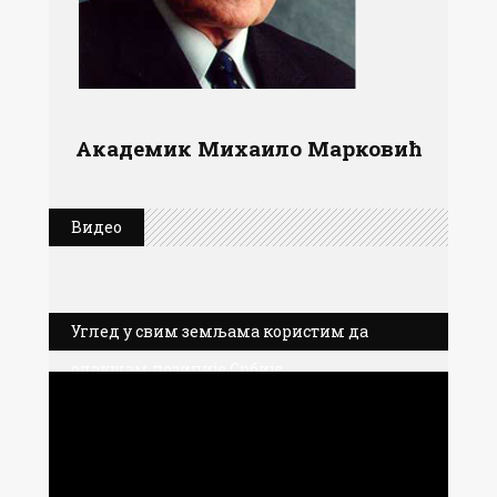
Академик Михаило Марковић
Видео
Углед у свим земљама користим да
олакшам позиције Србије
Прегледач
видео
записа