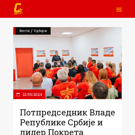
/
Вести
Одбори
21/05/2024
Потпредседник Владе
Републике Србије и
лидер Покрета