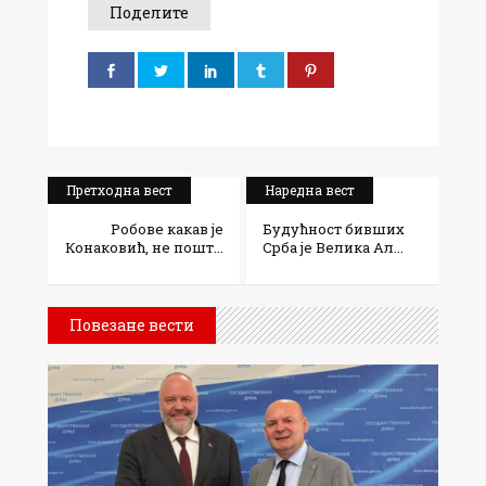
Поделите
Претходна вест
Наредна вест
Робове какав је
Будућност бивших
Конаковић, не пошт...
Срба је Велика Ал...
Повезане вести