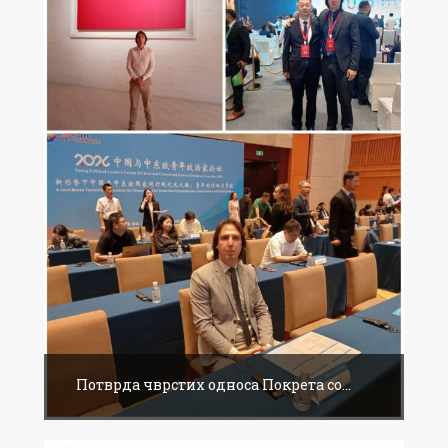
Потврда чврстих односа Покрета со...