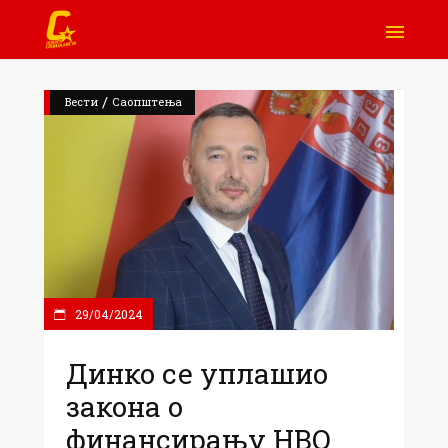
/
Вести
Саопштења
29/04/2024
Динко се уплашио
закона о
финансирању НВО