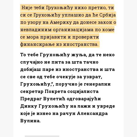
Није теби Грухоњићу нико претио, ти
си се Грухоњићу уплашио да ће Србија
по узору на Америку да донесе закон о
невладиним организацијама по коме
се мора пријавити и проверити
финансирање из иностранства.
То тебе Грухоњићу жуља, да те неко
случајно не пита за шта тачно
добијаш паре из иностранства и шта
се све од тебе очекује за узврат,
Грухоњићу,“, поручио је генерални
секретар Покрета социјалиста
Предраг Вулетић одговарајући
Динку Грухоњићу на лажи и увреде
које је изнео на рачун Александра
Вулина.