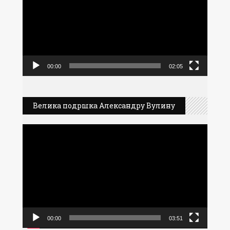
записа
00:00
02:05
Велика подршка Александру Вулину
Прегледач
видео
записа
00:00
03:51