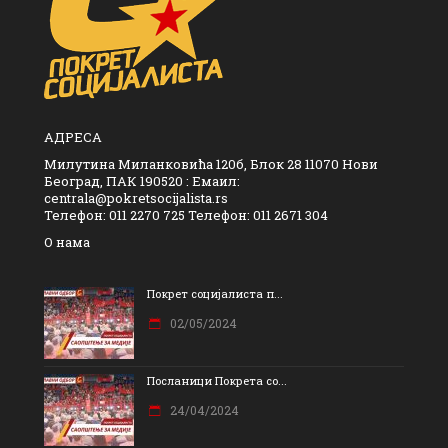
АДРЕСА
Милутина Миланковића 120б, Блок 28 11070 Нови
Београд, ПАК 190520 : Емаил:
centrala@pokretsocijalista.rs
Телефон: 011 2270 725 Телефон: 011 2671 304
О нама
Покрет социјалиста п...
02/05/2024
Посланици Покрета со...
24/04/2024