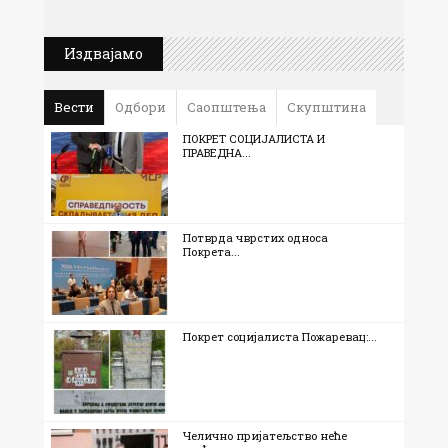
Издвајамо
Вести
Одбори
Саопштења
Скупштина
ПОКРЕТ СОЦИЈАЛИСТА И
ПРАВЕДНА...
Потврда чврстих односа
Покрета...
Покрет социјалиста Пожаревац:...
Челично пријатељство неће