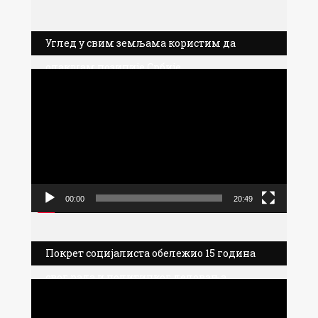
Углед у свим земљама користим да
олакшам позиције Србије
Прегледач
видео
записа
00:00
20:49
Покрет социјалиста обележио 15 година
свог рада и политичког деловања
Прегледач
видео