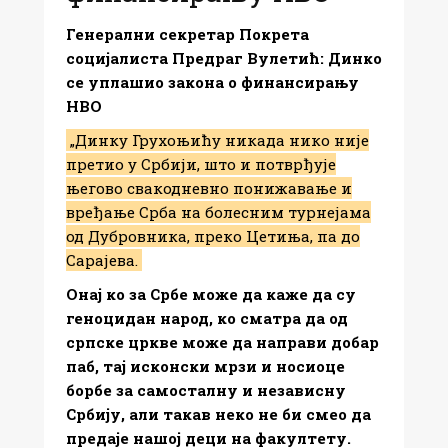
Генерални секретар Покрета
социјалиста Предраг Вулетић: Динко
се уплашио закона о финансирању
НВО
„Динку Грухоњићу никада нико није
претио у Србији, што и потврђује
његово свакодневно понижавање и
вређање Срба на болесним турнејама
од Дубровника, преко Цетиња, па до
Сарајева.
Онај ко за Србе може да каже да су
геноцидан народ, ко сматра да од
српске цркве може да направи добар
паб, тај исконски мрзи и носиоце
борбе за самосталну и независну
Србију, али такав неко не би смео да
предаје нашој деци на факултету.