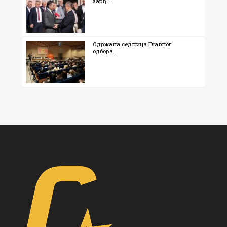
зарђ...
Одржана седница Главног
одбора...