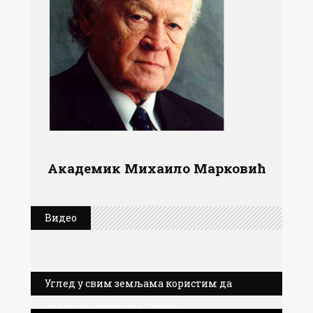
Академик Михаило Марковић
Видео
Углед у свим земљама користим да
олакшам позиције Србије