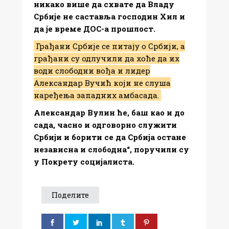
никако више да схвате да Владу
Србије не саставља господин Хил и
да је време ДОС-а прошлост.
Грађани Србије се питају о Србији, а
грађани су одлучили да хоће да их
води слободни вођа и лидер
Александар Вучић који не слуша
наређења западних амбасада.
Александар Вулин ће, баш као и до
сада, часно и одговорно служити
Србији и борити се да Србија остане
независна и слободна“, поручили су
у Покрету социјалиста.
Поделите