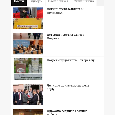
Вести
Одбори
Саопштења
Скупштина
ПОКРЕТ СОЦИЈАЛИСТА И
ПРАВЕДНА...
Потврда чврстих односа
Покрета...
Покрет социјалиста Пожаревац:...
Челично пријатељство неће
зарђ...
Одржана седница Главног
одбора...