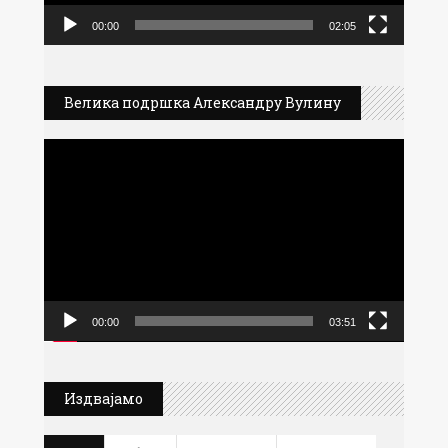
00:00
02:05
Велика подршка Александру Вулину
Прегледач
видео
записа
00:00
03:51
Издвајамо