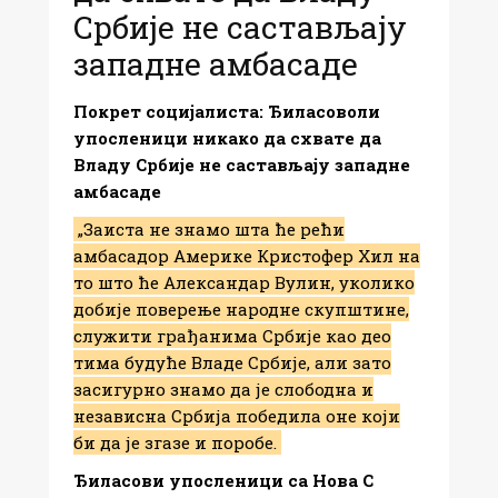
Србије не састављају
западне амбасаде
Покрет социјалиста: Ђиласоволи
упосленици никако да схвате да
Владу Србије не састављају западне
амбасаде
„Заиста не знамо шта ће рећи
амбасадор Америке Кристофер Хил на
то што ће Александар Вулин, уколико
добије поверење народне скупштине,
служити грађанима Србије као део
тима будуће Владе Србије, али зато
засигурно знамо да је слободна и
независна Србија победила оне који
би да је згазе и поробе.
Ђиласови упосленици са Нова С