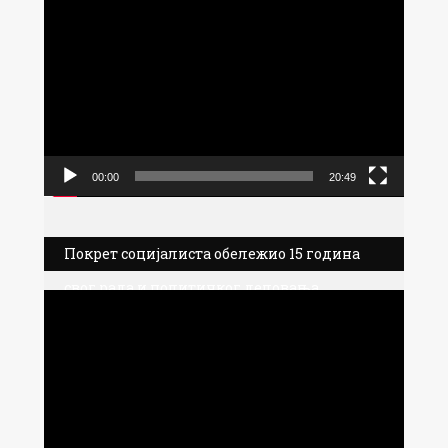
Прегледач
видео
записа
00:00
20:49
Покрет социјалиста обележио 15 година
свог рада и политичког деловања
Прегледач
видео
записа