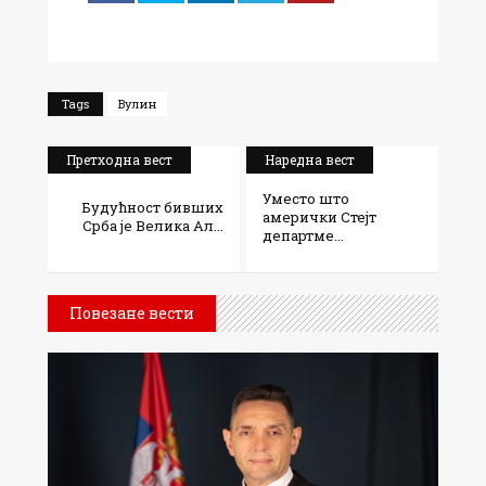
Tags
Вулин
Претходна вест
Наредна вест
Уместо што
Будућност бивших
амерички Стејт
Срба је Велика Ал...
департме...
Повезане вести