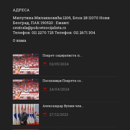
АДРЕСА
Милутина Миланковића 120б, Блок 28 11070 Нови
Београд, ПАК 190520 : Емаил:
centrala@pokretsocijalista.rs
Телефон: 011 2270 725 Телефон: 011 2671 304
О нама
Покрет социјалиста п...
02/05/2024
Посланици Покрета со...
24/04/2024
Александар Вулин чла...
27/12/2023