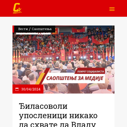
/
Вести
Саопштења
30/04/2024
Ђиласоволи
упосленици никако
да схвате да Владу