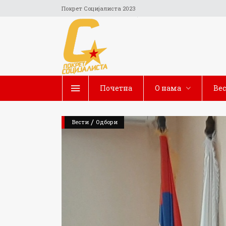
Покрет Социјалиста 2023
Почетна
O нама
Ве
/
Вести
Одбори