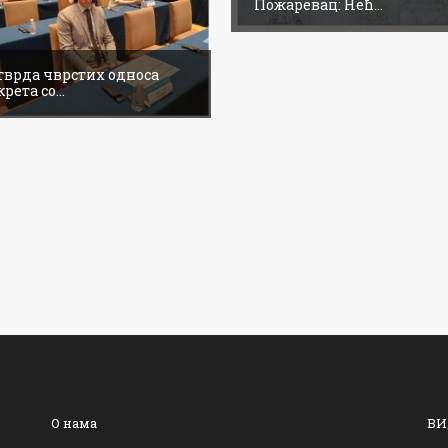
Пожаревац: Нећ...
тврда чврстих односа
рета со...
О нама
ВИ