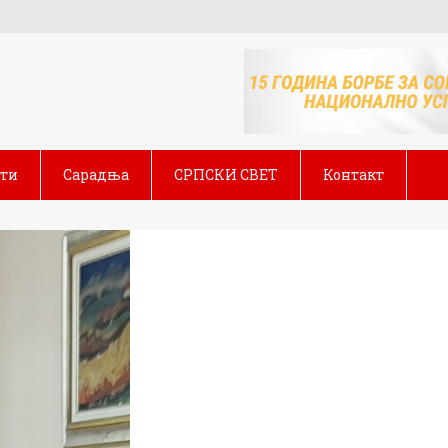
сти
Сарадња
СРПСКИ СВЕТ
Контакт