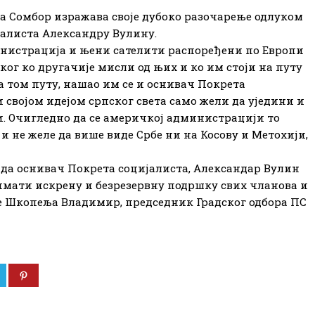
та Сомбор изражава своје дубоко разочарење одлуком
алиста Александру Вулину.​
нистрација и њени сателити распоређени по Европи
ког ко другачије мисли од њих и ко им стоји на путу
На том путу, нашао им се и оснивач Покрета
 својом идејом српског света само жели да уједини и
ли. Очигледно да се америчкој администрацији то
и не желе да више виде Србе ни на Косову и Метохији,
 да оснивач Покрета социјалиста, Александар Вулин
 имати искрену и безрезервну подршку свих чланова и
је Шкопеља Владимир, председник Градског одбора ПС