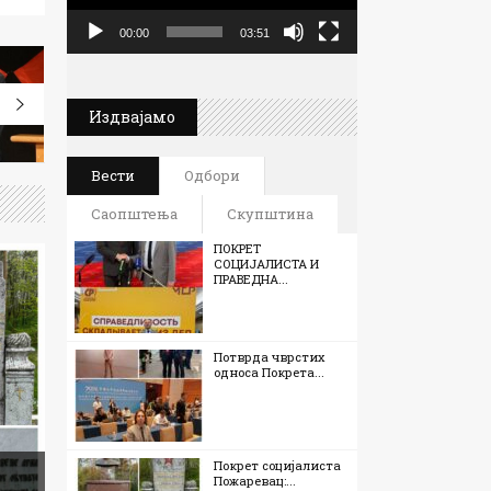
00:00
03:51
Издвајамо
Вести
Одбори
Саопштења
Скупштина
ПОКРЕТ
СОЦИЈАЛИСТА И
ПРАВЕДНА...
Потврда чврстих
односа Покрета...
Покрет социјалиста
Пожаревац:...