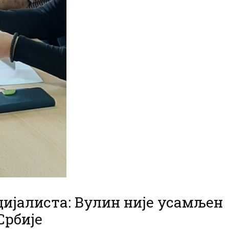
ијалиста: Вулин није усамљен
рбије​