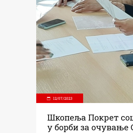
12/07/2023
Шкопеља Покрет соц
у борби за очување С