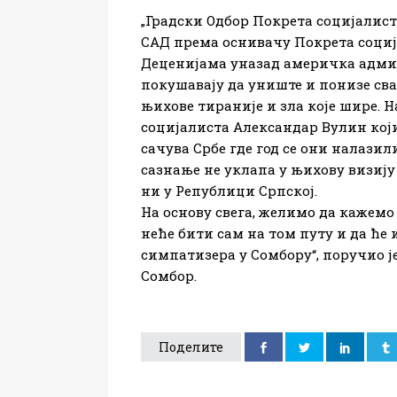
„Градски Одбор Покрета социјалис
САД према оснивачу Покрета социј
Деценијама уназад америчка​ адми
покушавају да униште и понизе сва
њихове тираније и зла које шире. 
социјалиста Александар Вулин који
сачува Србе где год се они налази
сазнање не уклапа у њихову визију 
ни у Републици Српској.​ ​
На основу свега, желимо да кажемо
неће бити сам на том путу и да ће
симпатизера у Сомбору“, поручио 
Сомбор.
Поделите