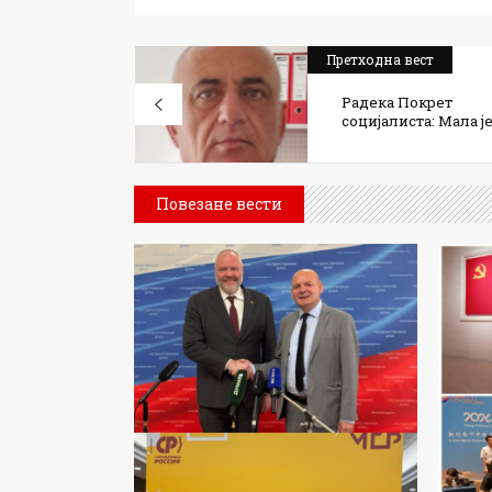
Претходна вест
Радека Покрет
социјалиста: Мала је.
Повезане вести