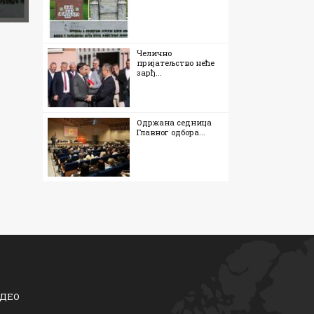
Челично
пријатељство неће
зарђ...
Одржана седница
Главног одбора...
ДЕО