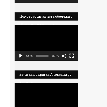
Покрет социјалиста обележио
15 година свог рада и
Прегледач
политичког деловања
видео
записа
00:00
02:05
Велика подршка Александру
Вулину
Прегледач
видео
записа