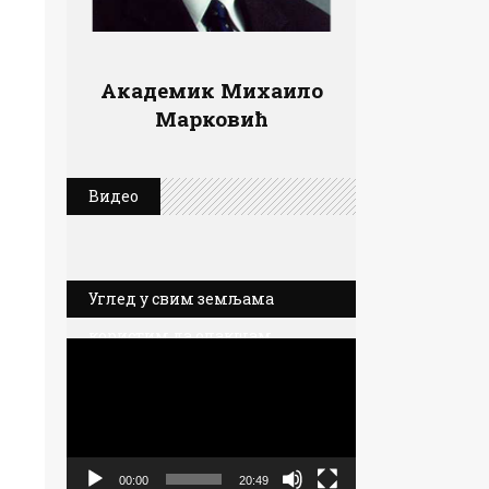
Академик Михаило
Марковић
Видео
Углед у свим земљама
користим да олакшам
Прегледач
позиције Србије
видео
записа
00:00
20:49