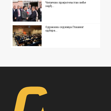
Челично пријатељство неће
зарђ...
Одржана седница Главног
одбора...