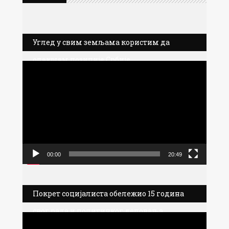
Углед у свим земљама користим да
олакшам позиције Србије
Прегледач
видео
записа
00:00
20:49
Покрет социјалиста обележио 15 година
свог рада и политичког деловања
Прегледач