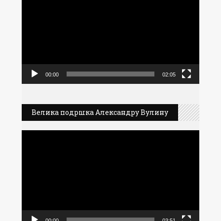
видео
записа
00:00
02:05
Велика подршка Александру Вулину
Прегледач
видео
записа
00:00
03:51