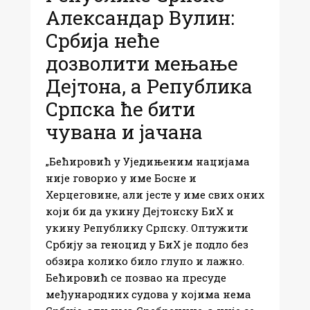
Александар Вулин:
Србија неће
дозволити мењање
Дејтона, а Република
Српска ће бити
чувана и јачана
„Бећировић у Уједињеним нацијама
није говорио у име Босне и
Херцеговине, али јесте у име свих оних
који би да укину Дејтонску БиХ и
укину Републику Српску. Оптужити
Србију за геноцид у БиХ је подло без
обзира колико било глупо и лажно.
Бећировић се позвао на пресуде
међународних судова у којима нема