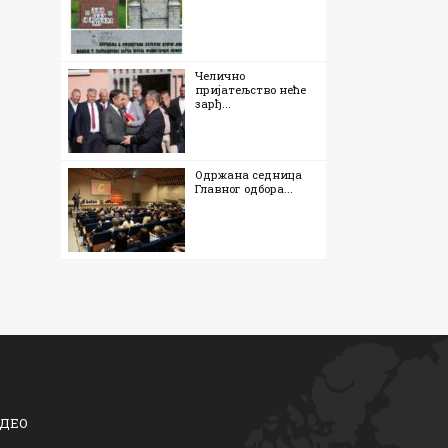
Челично
пријатељство неће
зарђ...
Одржана седница
Главног одбора...
ДЕО