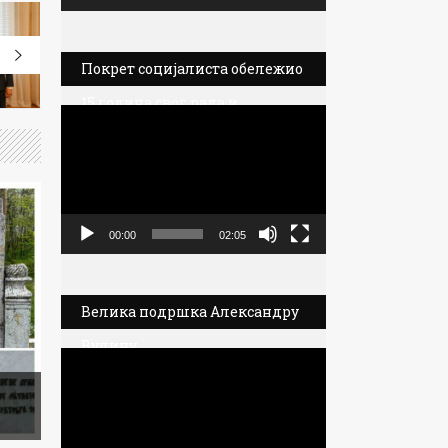
Покрет социјалиста обележио
15 година свог рада и
Прегледач
политичког деловања
видео
записа
00:00
02:05
Велика подршка Александру
Вулину
Прегледач
видео
записа