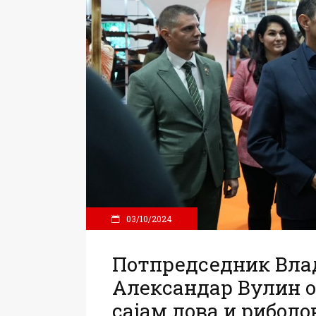
03/10/2024
Потпредседник Влад
Александар Вулин о
сајам лова и риболо