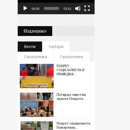
00:00
03:51
Издвајамо
Вести
Одбори
Саопштења
Скупштина
ПОКРЕТ
СОЦИЈАЛИСТА И
ПРАВЕДНА...
Потврда чврстих
односа Покрета...
Покрет социјалиста
Пожаревац:...