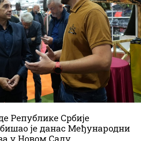
е Републике Србије
бишао је данас Међународни
ва у Новом Саду.