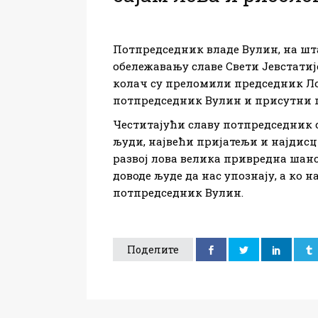
Потпредседник владе Вулин, на шта
обележавању славе Свети Јевстатиј
колач су преломили председник Ло
потпредседник Вулин и присутни г
Честитајући славу потпредседник с
људи, највећи пријатељи и најдисц
развој лова велика привредна шанса
доводе људе да нас упознају, а ко н
потпредседник Вулин.
Поделите