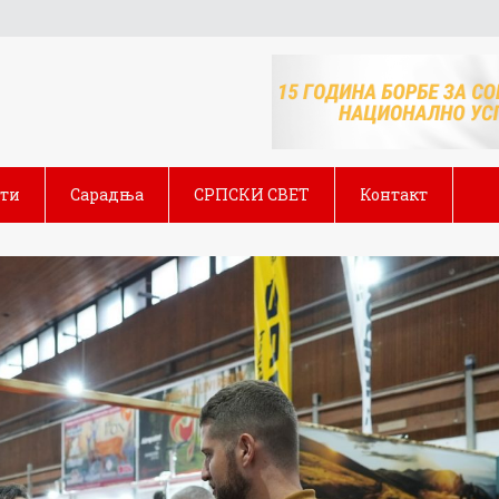
сти
Сарадња
СРПСКИ СВЕТ
Контакт