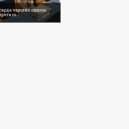
тврда чврстих односа
рета со...