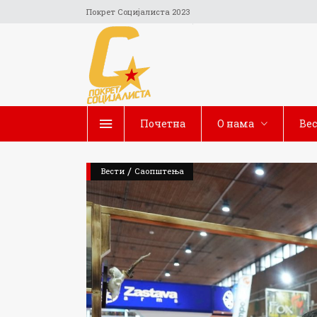
Покрет Социјалиста 2023
Почетна
O нама
Ве
/
Вести
Саопштења