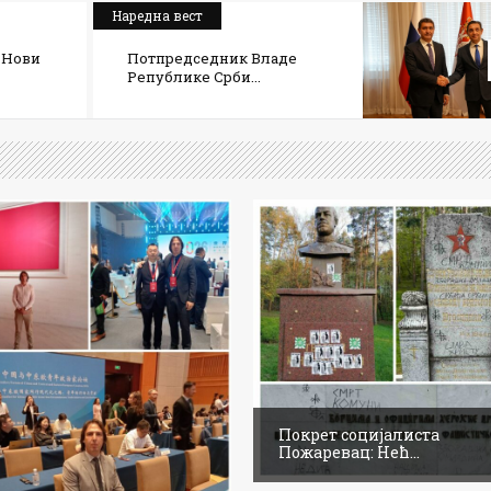
Наредна вест
 Нови
Потпредседник Владе
Републике Срби...
Покрет социјалиста
Пожаревац: Нећ...