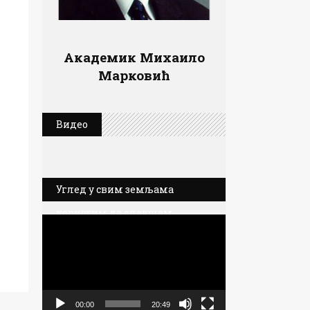
Академик Михаило
Марковић
Видео
Углед у свим земљама
користим да олакшам
Прегледач
позиције Србије
видео
записа
00:00
20:49