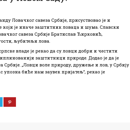
нду Ловачког савеза Србије, присуствовао је и
е који је иначе заштитник ловаца и шума. Славски
вачког савеза Србије Братислав Ћирковић,
ости, љубитељи лова.
рпске владе је рекао да су ловци добри и честити
иплинованији заштитници природе. Додао је да је
 Србије. „Ловци воле природу, дружење и лов, у Србију
ас упозна биће нам заувек пријатељ“, рекао је