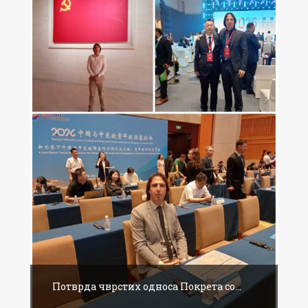
Потврда чврстих односа Покрета со...