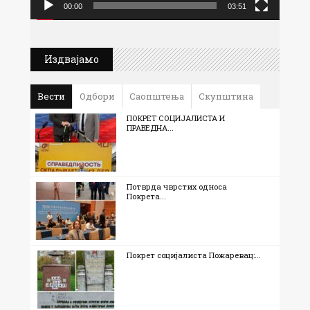
00:00
03:51
Издвајамо
Вести
Одбори
Саопштења
Скупштина
ПОКРЕТ СОЦИЈАЛИСТА И
ПРАВЕДНА...
Потврда чврстих односа
Покрета...
Покрет социјалиста Пожаревац:...