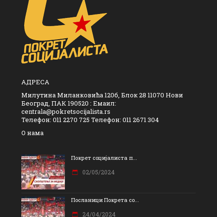
АДРЕСА
Милутина Миланковића 120б, Блок 28 11070 Нови
Београд, ПАК 190520 : Емаил:
centrala@pokretsocijalista.rs
Телефон: 011 2270 725 Телефон: 011 2671 304
О нама
Покрет социјалиста п...
02/05/2024
Посланици Покрета со...
24/04/2024