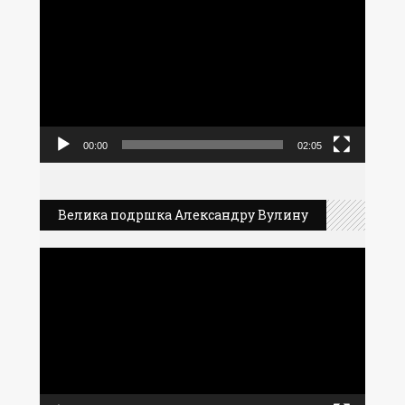
видео
записа
00:00
02:05
Велика подршка Александру Вулину
Прегледач
видео
записа