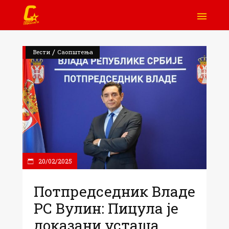
/
Вести
Саопштења
20/02/2025
Потпредседник Владе
РС Вулин: Пицула је
доказани усташа