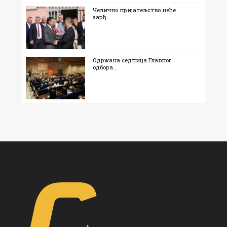
Челично пријатељство неће
зарђ...
Одржана седница Главног
одбора...