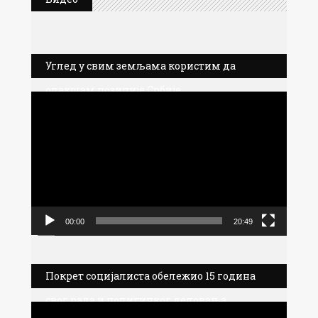
Углед у свим земљама користим да
олакшам позиције Србије
Прегледач
видео
записа
00:00
20:49
Покрет социјалиста обележио 15 година
свог рада и политичког деловања
Прегледач