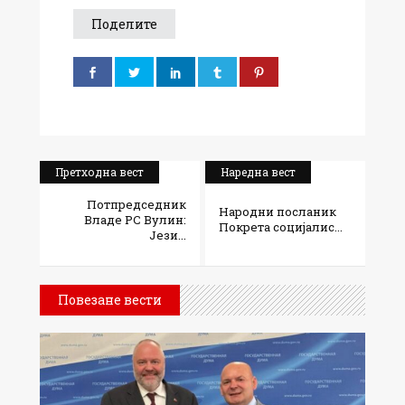
Поделите
Претходна вест
Наредна вест
Потпредседник
Народни посланик
Владе РС Вулин:
Покрета социјалис...
Јези...
Повезане вести