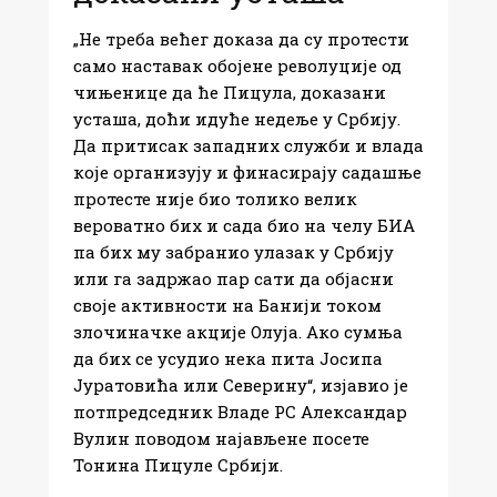
„Не треба већег доказа да су протести
само наставак обојене револуције од
чињенице да ће Пицула, доказани
усташа, доћи идуће недеље у Србију.
Да притисак западних служби и влада
које организују и финасирају садашње
протесте није био толико велик
вероватно бих и сада био на челу БИА
па бих му забранио улазак у Србију
или га задржао пар сати да објасни
своје активности на Банији током
злочиначке акције Олуја. Ако сумња
да бих се усудио нека пита Јосипа
Јуратовића или Северину“, изјавио је
потпредседник Владе РС Александар
Вулин поводом најављене посете
Тонина Пицуле Србији.