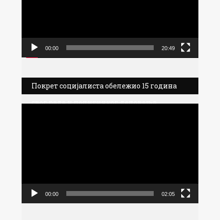
00:00
20:49
Покрет социјалиста обележио 15 година
свог рада и политичког деловања
Прегледач
видео
записа
00:00
02:05