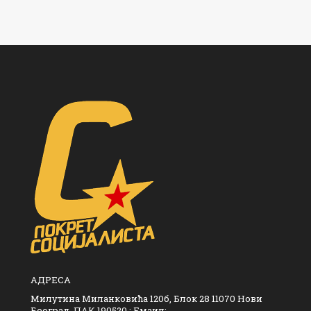
АДРЕСА
Милутина Миланковића 120б, Блок 28 11070 Нови
Београд, ПАК 190520 : Емаил: