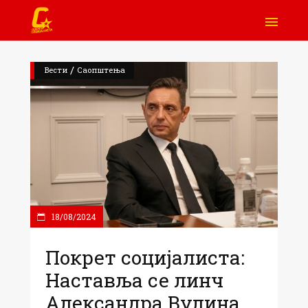
/
Вести
Саопштења
18/08/2024
Покрет социјалиста:
Наставља се линч
Александра Вулина,