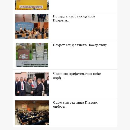
Потврда чврстих односа
Покрета...
Покрет социјалиста Пожаревац:...
Челично пријатељство неће
зарђ...
Одржана седница Главног
одбора...