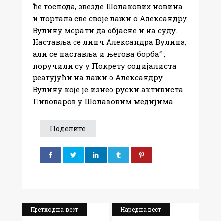
ће господа, звезде Шолакових новина
и портала све своје лажи о Александру
Вулину морати да објасне и на суду.
Наставља се линч Александра Вулина,
али се наставља и његова борба“ ,
поручили су у Покрету социјалиста
реагујући на лажи о Александру
Вулину које је изнео руски активиста
Пивоваров у Шолаковим медијима.
Поделите
Претходна вест
Наредна вест