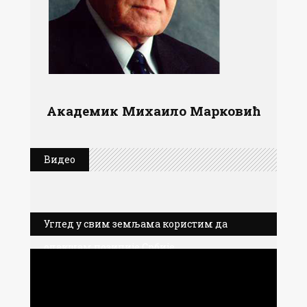
Академик Михаило Марковић
Видео
Углед у свим земљама користим да
олакшам позиције Србије
Прегледач
видео
записа