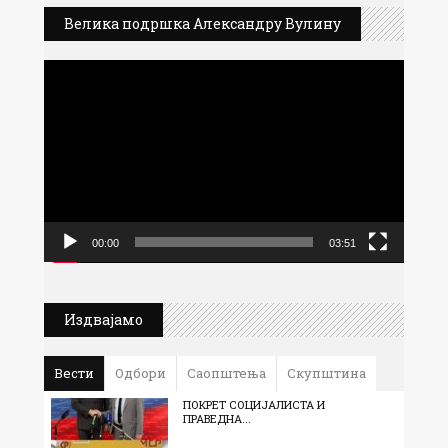
Велика подршка Александру Вулину
Прегледач
видео
записа
00:00
03:51
Издвајамо
Вести
Одбори
Саопштења
Скупштина
ПОКРЕТ СОЦИЈАЛИСТА И
ПРАВЕДНА...