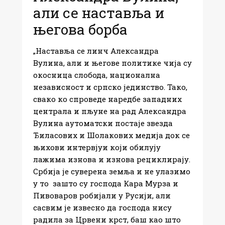
али се наставља и
његова борба
„Наставља се линч Александра
Вулина, али и његове политике чија су
окосница слобода, национална
независност и српско јединство. Тако,
свако ко спроведе наредбе западних
централа и пљуне на рад Александра
Вулина аутоматски постаје звезда
Ђиласових и Шолакових медија док се
њихови интервјуи који обилују
лажима изнова и изнова рециклирају.
Србија је суверена земља и не улазимо
у то зашто су господа Кара Мурза и
Пивоваров робијали у Русији, али
сасвим је извесно да господа нису
радила за Црвени крст, баш као што