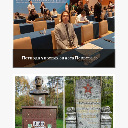
Потврда чврстих односа Покрета со...