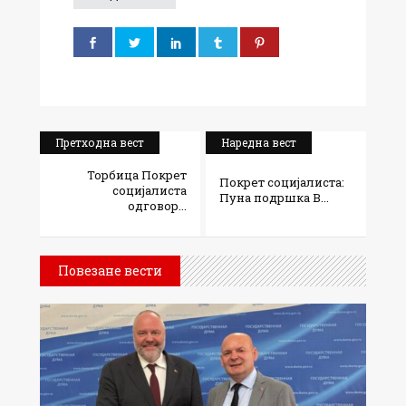
Претходна вест
Наредна вест
Торбица Покрет
Покрет социјалиста:
социјалиста
Пуна подршка В...
одговор...
Повезане вести