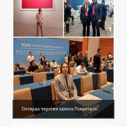
Потврда чврстих односа Покрета со...