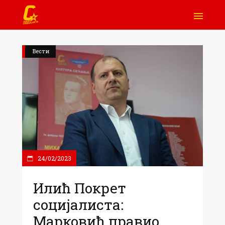
Вести
24/02/2023
Илић Покрет
социјалиста:
Марковић правио