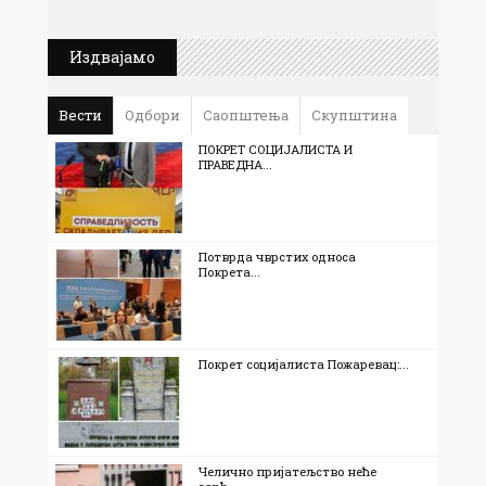
Издвајамо
Вести
Одбори
Саопштења
Скупштина
ПОКРЕТ СОЦИЈАЛИСТА И
ПРАВЕДНА...
Потврда чврстих односа
Покрета...
Покрет социјалиста Пожаревац:...
Челично пријатељство неће