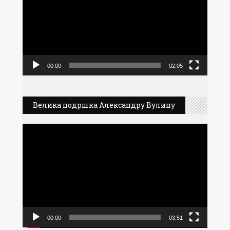
записа
00:00
02:05
Велика подршка Александру Вулину
Прегледач
видео
записа
00:00
03:51