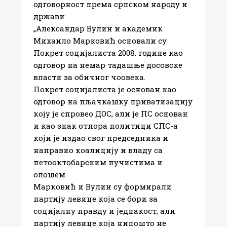
одговорност према српском народу и
држави.​
„Александар Вулин и академик​
Михаило​ Марковић​ основали су
Покрет социјалиста 2008. године као
одговор на немар тадашње досовске
власти за обичног чоовека.​
Покрет социјалиста је основан као
одговор на пљачкашку приватизацију
коју је спровео ДОС, али је ПС основан
и као знак отпора политици СПС-а
који је издао свог председника и
направио коалицију и владу са
петооктобарским пучистима и
олошем.​
Марковић и Вулин су формирали
партију левице која се бори за
социјалну правду и једнакост, али
партију левице која нипошто не