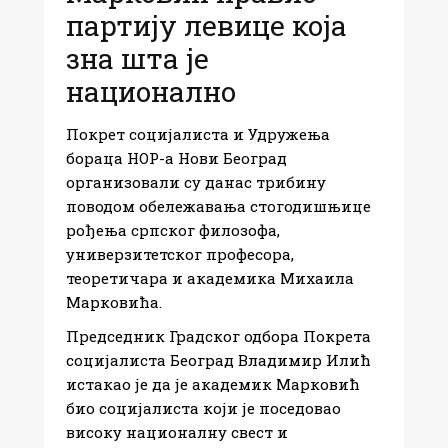
партију левице која
зна шта је
национално​
Покрет социјалиста и Удружења
бораца НОР-а Нови Београд
организовали су данас трибину
поводом обележавања стогодишњице
рођења српског филозофа,
универзитетског професора,
теоретичара и академика Михаила
Марковића.​
Председник Градског одбора Покрета
социјалиста Београд Владимир Илић
истакао је да је академик Марковић
био социјалиста који је поседовао
високу националну свест и