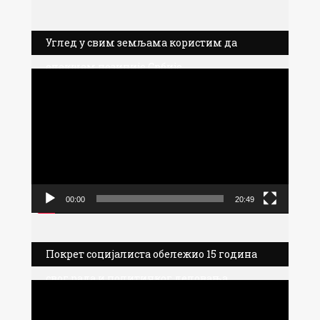
Углед у свим земљама користим да
олакшам позиције Србије
Прегледач
видео
записа
00:00
20:49
Покрет социјалиста обележио 15 година
свог рада и политичког деловања
Прегледач
видео