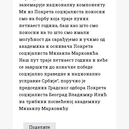
занемарује националну компоненту.​
Ми из Покрета социјалиста поносни
смо на борбу која траје пуних
петнаест година, баш као што смо
поносни на то што смо имали
могућност да сарађујемо и учимо од
академика и оснивача Покрета
социјалиста Михаила Марковића.​
Наш пут траје петнаест година и неће
се завршити до коначне победе
социјално праведне и национално
усправне Србије“, поручио је
председник Градског одбора Покрета
социјалиста Београд Владимир Илић
на трибини посвећеној академику
Михаилу Марковићу.​
Поделите