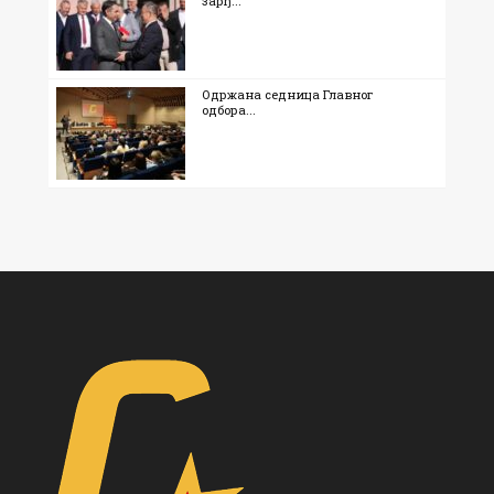
зарђ...
Одржана седница Главног
одбора...