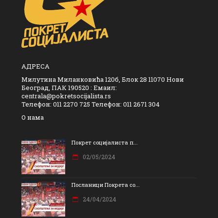
АДРЕСА
Милутина Миланковића 120б, Блок 28 11070 Нови
Београд, ПАК 190520 : Емаил:
centrala@pokretsocijalista.rs
Телефон: 011 2270 725 Телефон: 011 2671 304
О нама
Покрет социјалиста п...
02/05/2024
Посланици Покрета со...
24/04/2024