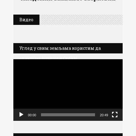
Видео
Углед у свим земљама користим да
олакшам позиције Србије
Прегледач
видео
записа
00:00
20:49