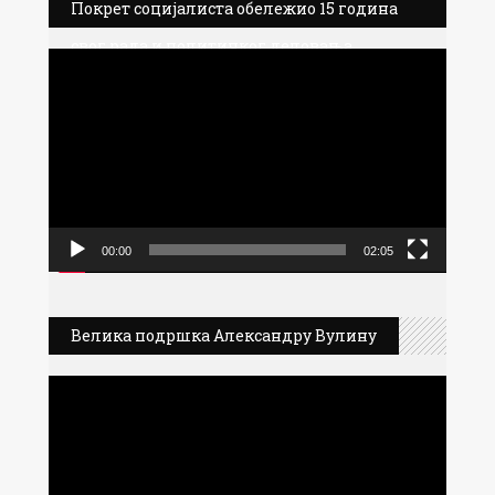
Покрет социјалиста обележио 15 година
свог рада и политичког деловања
Прегледач
видео
записа
00:00
02:05
Велика подршка Александру Вулину
Прегледач
видео
записа