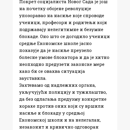
Покрет социјалиста Новог Сада је још
на почетку обојене револуције
упозоравао на насиље које спроводе
ученици, професори и родитељи који
подржавају нелегитимне и безумне
блокаде. Оно што се догодило ученици
средње Економске школе јасно
показује да је насиље преузело
болесне умове блокатора и да је хитно
неопходно предузети законске мере
како би се оваква ситуација
зауставила.
Захтевамо од надлежних органа,
укључујући полицију и тужилаштво,
да без одлагања предузму конкретне
кораке против оних који су вршили
насиље и блокаду у средњој
Економској школи и на нелегалан,
незаконит и кривично одговоран