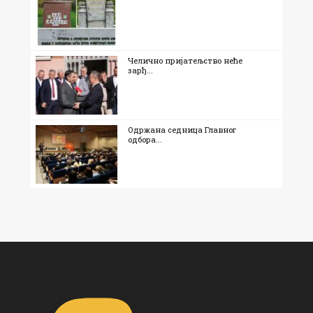
Челично пријатељство неће
зарђ...
Одржана седница Главног
одбора...