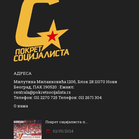
АДРЕСА
Милутина Миланковића 120б, Блок 28 11070 Нови
Београд, ПАК 190520 : Емаил:
centrala@pokretsocijalista.rs
Телефон: 011 2270 725 Телефон: 011 2671 304
О нама
Покрет социјалиста п...
02/05/2024