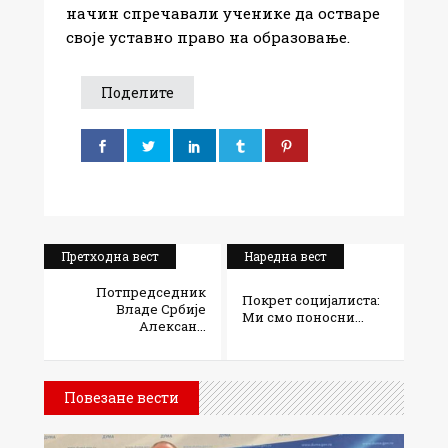
начин спречавали ученике да остваре
своје уставно право на образовање.
Поделите
Претходна вест
Наредна вест
Потпредседник
Покрет социјалиста:
Владе Србије
Ми смо поносни...
Алексан...
Повезане вести