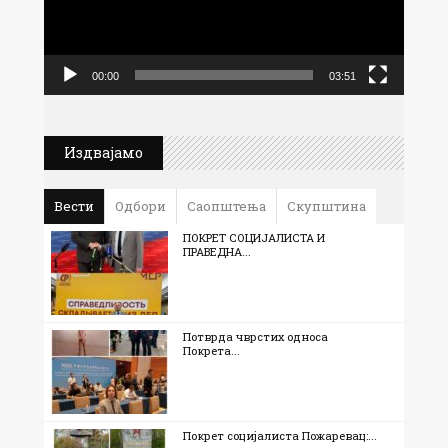
00:00
03:51
Издвајамо
Вести
Одбори
Саопштења
Скупштина
ПОКРЕТ СОЦИЈАЛИСТА И
ПРАВЕДНА...
Потврда чврстих односа
Покрета...
Покрет социјалиста Пожаревац:...