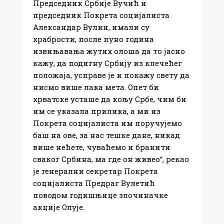
Председник Србије Вучић и
председник Покрета социјалиста
Александар Вулин, имали су
храбрости, после пуно година
извињавања жутих олоша да то јасно
кажу, да подигну Србију из клечећег
положаја, усправе је и покажу свету да
нисмо више лака мета. Опет би
хрватске усташе да кољу Србе, чим би
им се указала прилика, а ми из
Покрета социјалиста им поручујемо
баш на ове, за нас тешке дане, никад
више нећете, чуваћемо и бранити
сваког Србина, ма где он живео“, рекао
је генерални секретар Покрета
социјалиста Предраг Вулетић
поводом годишњице злочиначке
акције Олује.