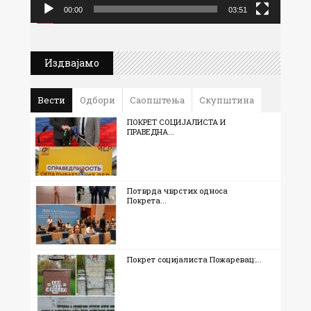
00:00
03:51
Издвајамо
Вести
Одбори
Саопштења
Скупштина
ПОКРЕТ СОЦИЈАЛИСТА И
ПРАВЕДНА...
Потврда чврстих односа
Покрета...
Покрет социјалиста Пожаревац:...