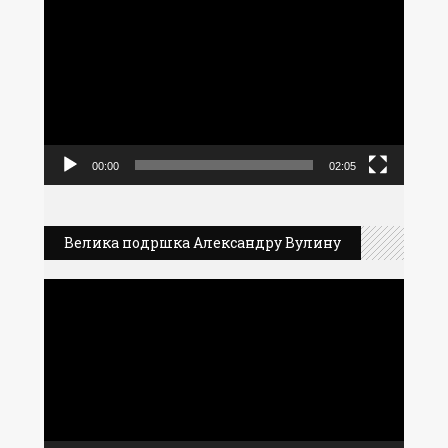
видео
записа
00:00
02:05
Велика подршка Александру Вулину
Прегледач
видео
записа