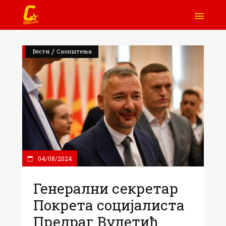
/
Вести
Саопштења
04/08/2024
Генерални секретар
Покрета социјалиста
Предраг Вулетић