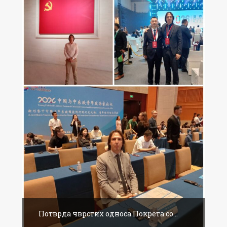
Потврда чврстих односа Покрета со...