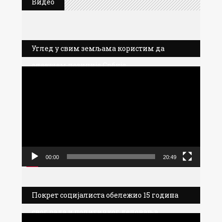
Видео
Углед у свим земљама користим да
олакшам позиције Србије
Прегледач
видео
записа
00:00
20:49
Покрет социјалиста обележио 15 година
свог рада и политичког деловања
Прегледач