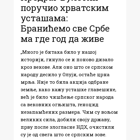
поручио хрватским
усташама:
Бранићемо све Србе
ма где год да живе
„Много је битака било у нашој
историји, гинуло се и поново дизало
кроз векове. Али оно што се српском
народу десило у Олуји, остаће црна
мрља. Није то била акција одбране
земље, како кажу усташке главешине,
већ је било чишћење српског народа
са вековних огњишта, геноцид
незапамћених размера. Чим су вољом
великих сила, добили своју државу,
прву после злогласне НДХ, очистили
су је од свега што се српским зове.