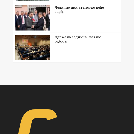
Челично пријатељство неће
зарђ...
Одржана седница Главног
одбора...