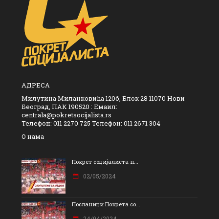
АДРЕСА
Милутина Миланковића 120б, Блок 28 11070 Нови
Београд, ПАК 190520 : Емаил:
centrala@pokretsocijalista.rs
Телефон: 011 2270 725 Телефон: 011 2671 304
О нама
Покрет социјалиста п...
02/05/2024
Посланици Покрета со...
24/04/2024