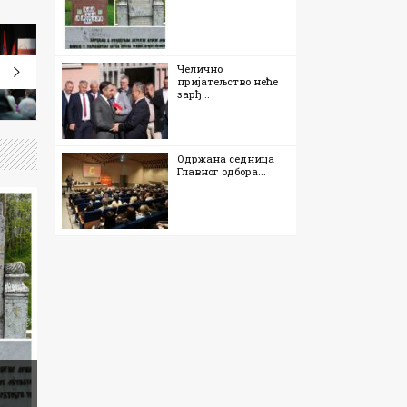
Челично
пријатељство неће
зарђ...
Одржана седница
Главног одбора...