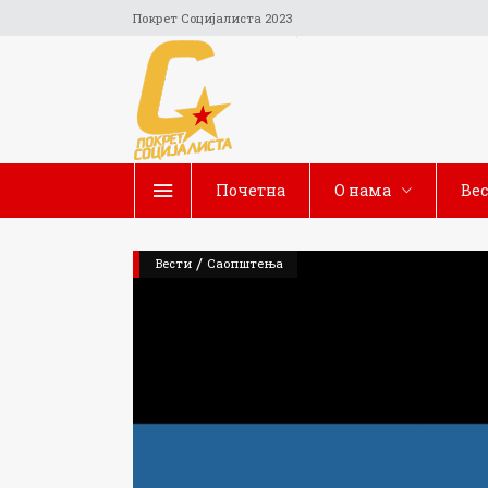
Покрет Социјалиста 2023
Почетна
O нама
Ве
/
Вести
Саопштења