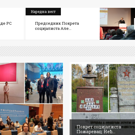
Наредна вест
де РС
Председник Покрета
социјалиста Але...
Покрет социјалиста
Пожаревац: Нећ...