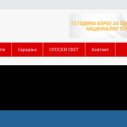
сти
Сарадња
СРПСКИ СВЕТ
Контакт