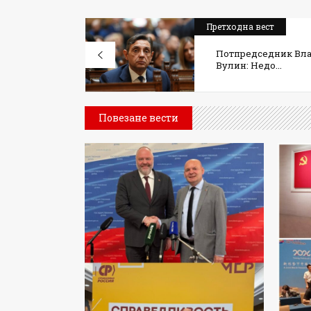
Претходна вест
Потпредседник Вла
Вулин: Недо...
Повезане вести