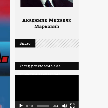
Академик Михаило
Марковић
Видео
Углед у свим земљама
користим да олакшам
Прегледач
позиције Србије
видео
записа
00:00
20:49