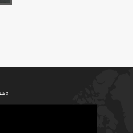
ДЕО
егледач
део
писа