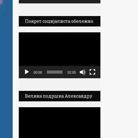
Покрет социјалиста обележио
15 година свог рада и
Прегледач
политичког деловања
видео
записа
00:00
02:05
Велика подршка Александру
Вулину
Прегледач
видео
записа