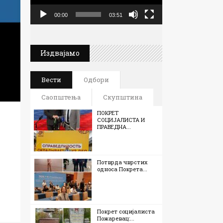
00:00
03:51
Издвајамо
Вести
Одбори
Саопштења
Скупштина
ПОКРЕТ
СОЦИЈАЛИСТА И
ПРАВЕДНА...
Потврда чврстих
односа Покрета...
Покрет социјалиста
Пожаревац:...