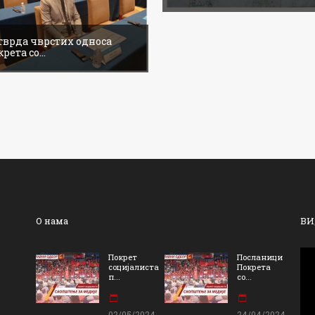
тврда чврстих односа
рета со...
О нама
ВИ
Пр
Покрет
Посланици
социјалиста
Покрета
ви
п...
со...
за
02/05/2024
24/04/2024