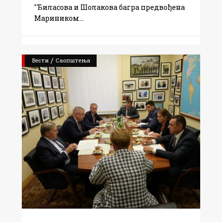
"Ђиласова и Шолакова багра предвођена
Мариником
/
Вести
Саопштења