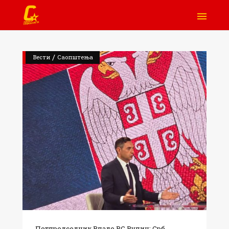
/
Вести
Саопштења
Потпредседник Владе РС Вулин: Срб...