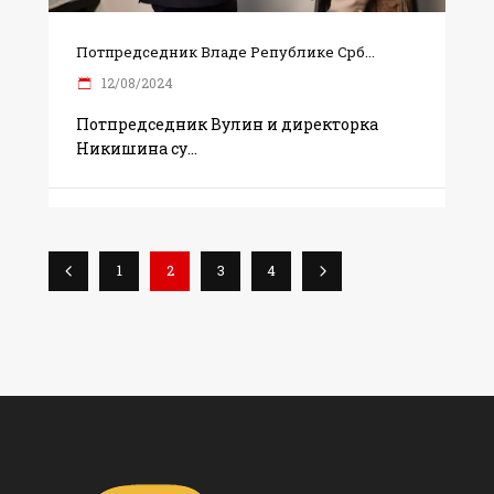
Потпредседник Владе Републике Срб...
12/08/2024
Потпредседник Вулин и директорка
Никишина су
1
2
3
4