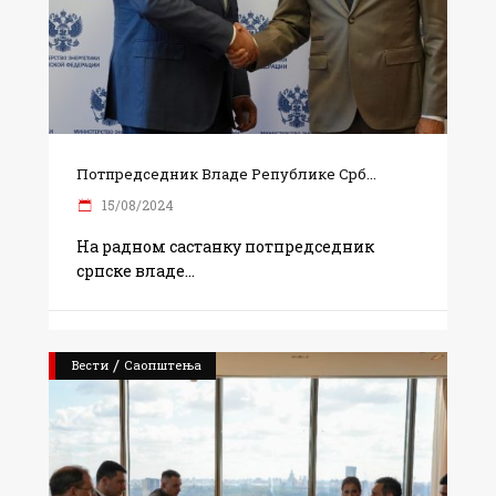
Потпредседник Владе Републике Срб...
15/08/2024
На радном састанку потпредседник
српске владе
/
Вести
Саопштења