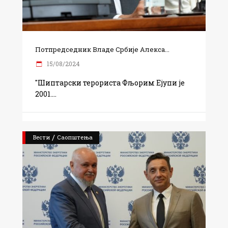
Потпредседник Владе Србије Алекса...
15/08/2024
"Шиптарски терориста Фљорим Ејупи је
2001.
/
Вести
Саопштења