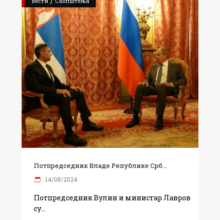
/
Вести
Саопштења
Потпредседник Владе Републике Срб...
14/08/2024
Потпредседник Вулин и министар Лавров
су