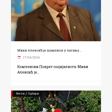
Мики Алексић је шампион у лагању...
17/04/2024
Комленски Покрет социјалиста: Мики
Алексић је
/
Вести
Одбори