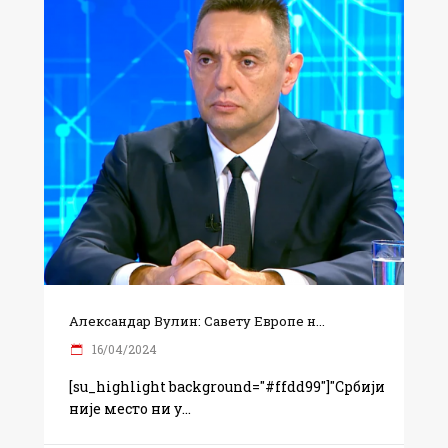
Александар Вулин: Савету Европе н...
16/04/2024
[su_highlight background="#ffdd99"]"Србији
није место ни у