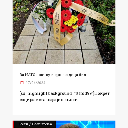
За НАТО пакт су и српска деца бил...
17/04/2024
[su_highlight background="#ffdd99"]Покрет
социјалиста чији је оснивач
/
Вести
Саопштења