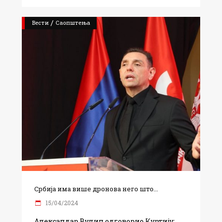
/
Вести
Саопштења
Србија има више дронова него што...
15/04/2024
Александар Вулин одговорио Куртију: