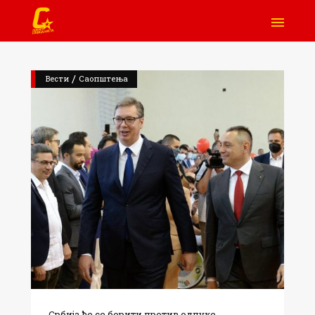
/
Вести
Саопштења
Србија ће се борити против одлуке...