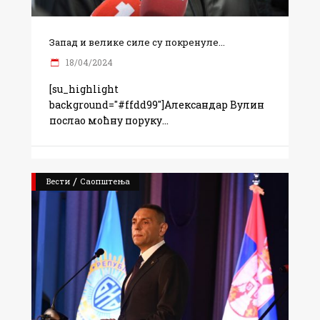
Запад и велике силе су покренуле...
18/04/2024
[su_highlight
background="#ffdd99"]Александар Вулин
послао моћну поруку
/
Вести
Саопштења