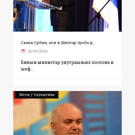
Сваки Србин, али и Шиптар треба д...
18/04/2024
Бивши министар унутрашњих послова и
шеф
/
Вести
Скупштина