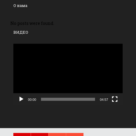
О нама
No posts were found.
ВИДЕО
Прегледач
видео
записа
00:00
04:57