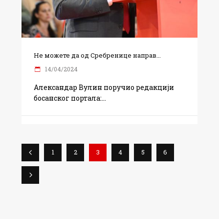
Не можете да од Сребренице направ...
14/04/2024
Александар Вулин поручио редакцији
босанског портала:
1
2
3
4
5
6